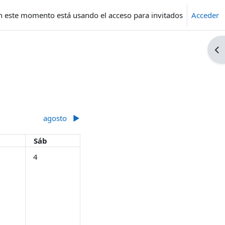
n este momento está usando el acceso para invitados
Acceder
Ab
agosto
▶︎
es
Sábado
Sáb
lio
tos, viernes, 3 julio
Sin eventos, sábado, 4 julio
4