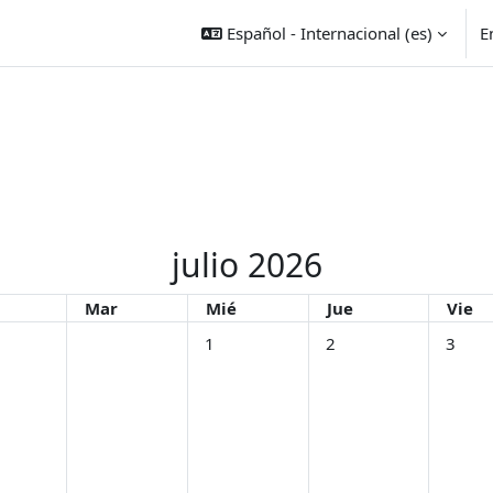
Español - Internacional ‎(es)‎
E
julio 2026
es
Martes
Miércoles
Jueves
Viern
Mar
Mié
Jue
Vie
Sin eventos, miércoles, 1 julio
Sin eventos, jueves, 2 ju
Sin even
1
2
3