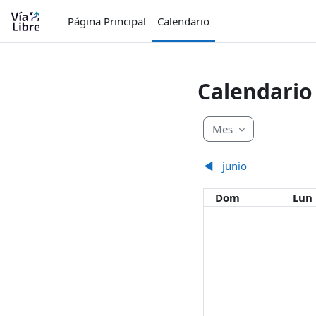
Salta al contenido principal
Página Principal
Calendario
Calendario
Mes
◀︎
junio
Domingo
Lun
Dom
Lun