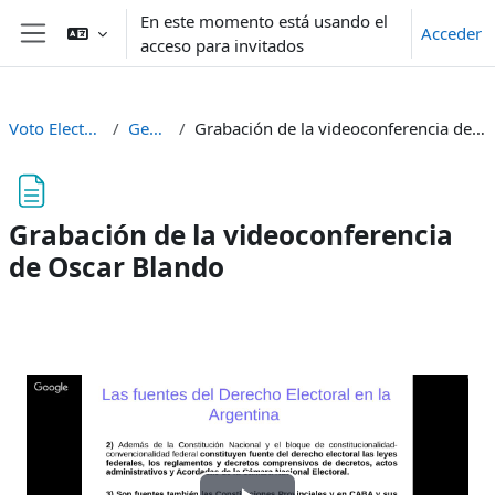
Salta al contenido principal
En este momento está usando el
Acceder
acceso para invitados
Panel lateral
Voto Electrónico
General
Grabación de la videoconferencia de Oscar Blando
Grabación de la videoconferencia
de Oscar Blando
Requisitos de finalización