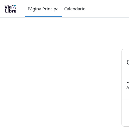
Salta al contenido principal
Página Principal
Calendario
L
A