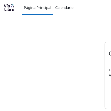
Salta al contenido principal
Página Principal
Calendario
L
A