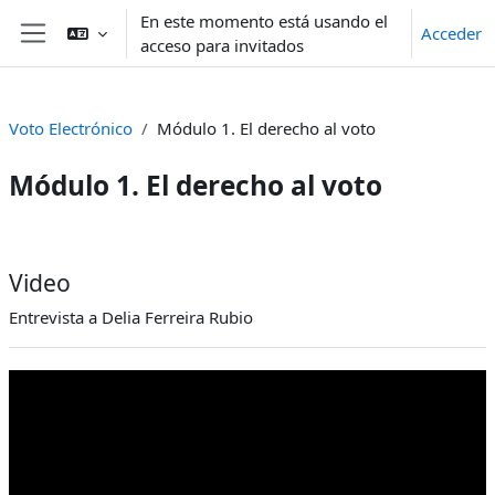
Salta al contenido principal
En este momento está usando el
Acceder
acceso para invitados
Panel lateral
Voto Electrónico
Módulo 1. El derecho al voto
Módulo 1. El derecho al voto
Perfilado de sección
Video
Entrevista a Delia Ferreira Rubio